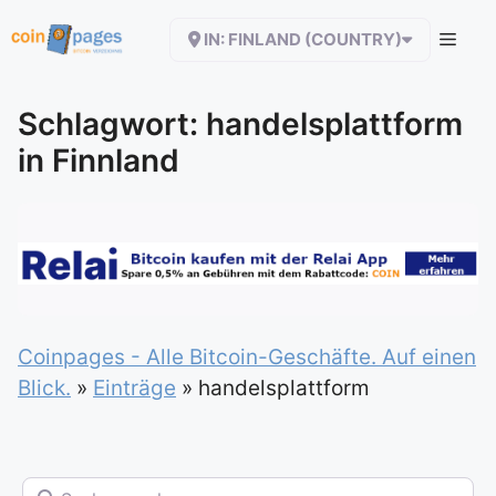
Zum
IN: FINLAND (COUNTRY)
Inhalt
springen
Schlagwort: handelsplattform
in Finnland
Coinpages - Alle Bitcoin-Geschäfte. Auf einen
Blick.
»
Einträge
»
handelsplattform
Suchen nach