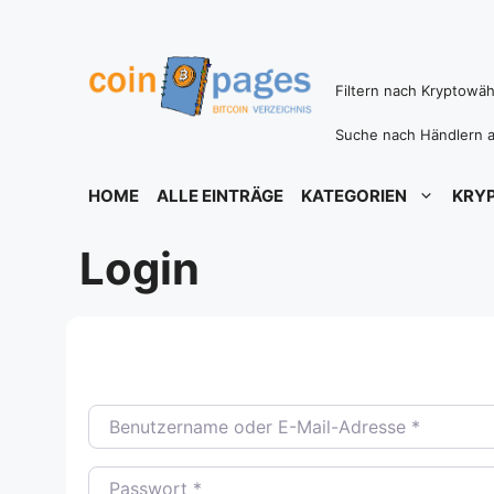
Zum
Inhalt
springen
Filtern nach Kryptowä
Suche nach Händlern a
HOME
ALLE EINTRÄGE
KATEGORIEN
KRY
Login
Benutzername oder E-Mail-Adresse
*
Passwort
*