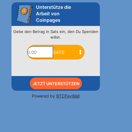
Unterstütze die
Arbeit von
Coinpages
Gebe den Betrag in Sats ein, den Du Spenden
willst.
JETZT UNTERSTÜTZEN
Powered by
BTCPayWall