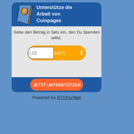
Unterstütze die
Arbeit von
Coinpages
Gebe den Betrag in Sats ein, den Du Spenden
willst.
JETZT UNTERSTÜTZEN
Powered by
BTCPayWall