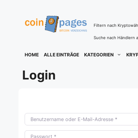
Zum
Inhalt
springen
Filtern nach Kryptowä
Suche nach Händlern a
HOME
ALLE EINTRÄGE
KATEGORIEN
KRY
Login
Benutzername oder E-Mail-Adresse
*
Passwort
*