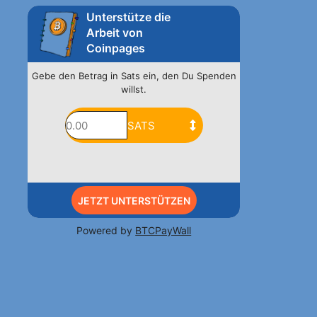
Unterstütze die
Arbeit von
Coinpages
Gebe den Betrag in Sats ein, den Du Spenden
willst.
JETZT UNTERSTÜTZEN
Powered by
BTCPayWall