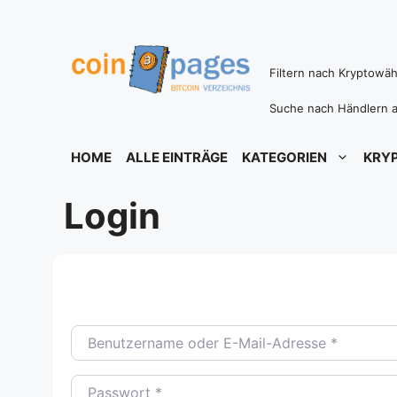
Zum
Inhalt
springen
Filtern nach Kryptowä
Suche nach Händlern a
HOME
ALLE EINTRÄGE
KATEGORIEN
KRY
Login
Benutzername oder E-Mail-Adresse
*
Passwort
*