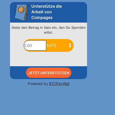
Unterstütze die
Arbeit von
Coinpages
Gebe den Betrag in Sats ein, den Du Spenden
willst.
JETZT UNTERSTÜTZEN
Powered by
BTCPayWall