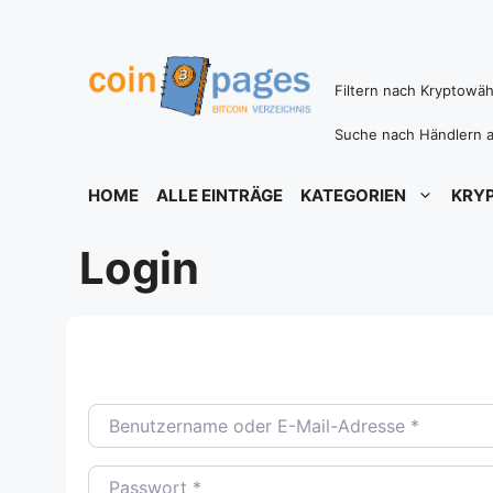
Zum
Inhalt
springen
Filtern nach Kryptowä
Suche nach Händlern a
HOME
ALLE EINTRÄGE
KATEGORIEN
KRY
Login
Benutzername oder E-Mail-Adresse
*
Passwort
*