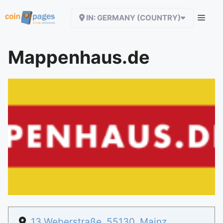
Zum
IN: GERMANY (COUNTRY)
Inhalt
springen
Mappenhaus.de
13 Weberstraße
,
55130
,
Mainz
,