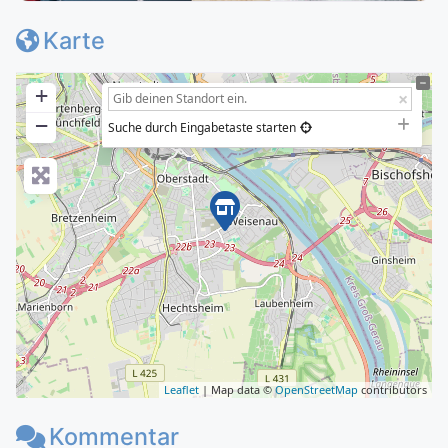
Karte
+
−
Suche durch Eingabetaste starten
Leaflet
| Map data ©
OpenStreetMap
contributors
Kommentar