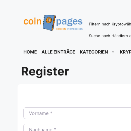
Zum
Inhalt
springen
Filtern nach Kryptowä
Suche nach Händlern a
HOME
ALLE EINTRÄGE
KATEGORIEN
KRY
Register
Vorname
*
Nachname
*