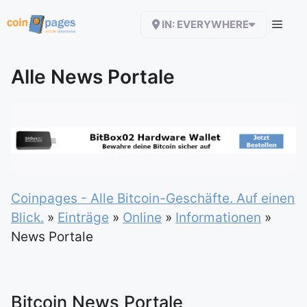
Zum
IN: EVERYWHERE
Inhalt
springen
Alle News Portale
Coinpages - Alle Bitcoin-Geschäfte. Auf einen
Blick.
»
Einträge
»
Online
»
Informationen
»
News Portale
Bitcoin News Portale