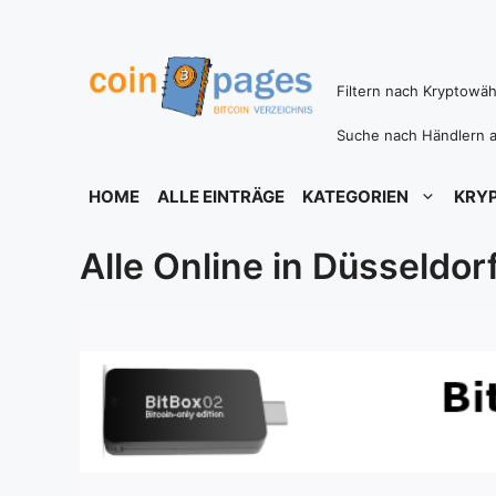
Zum
Inhalt
springen
Filtern nach Kryptowä
Suche nach Händlern a
HOME
ALLE EINTRÄGE
KATEGORIEN
KRY
Alle Online in Düsseldor