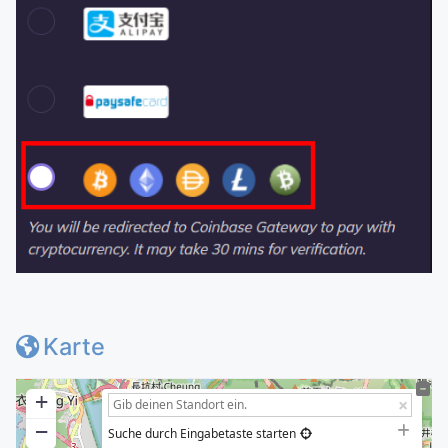
Karte
+
−
Suche durch Eingabetaste starten