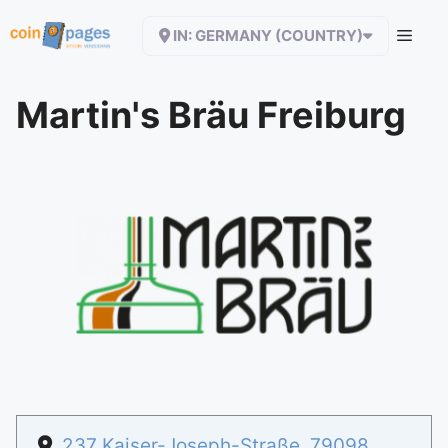
Zum
IN: GERMANY (COUNTRY)
Inhalt
springen
Martin's Bräu Freiburg
237 Kaiser-Joseph-Straße
,
79098
,