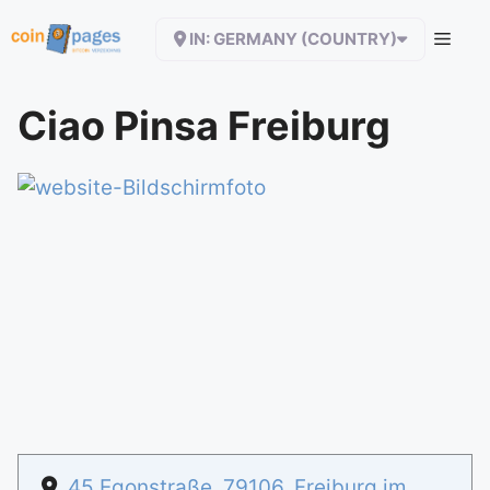
Zum
IN: GERMANY (COUNTRY)
Inhalt
springen
Ciao Pinsa Freiburg
45 Egonstraße
,
79106
,
Freiburg im