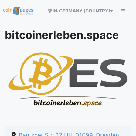
Zum
IN: GERMANY (COUNTRY)
Inhalt
springen
bitcoinerleben.space
Bautzner Str. 22 HH
,
01099
,
Dresden
,