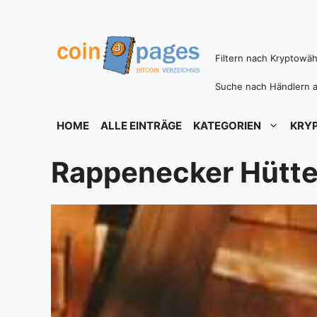
Zum
Inhalt
springen
Filtern nach Kryptowä
Suche nach Händlern a
HOME
ALLE EINTRÄGE
KATEGORIEN
KRY
Rappenecker Hütt