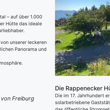
l – auf über 1.000
er Hütte das ideale
rliebhaber.
 von unserer leckeren
rlichen Panorama und
Atmosphäre.
Die Rappenecker H
Die im 17. Jahrhundert er
 von Freiburg
solarbetriebene Gaststätt
das öffentliche Stromne