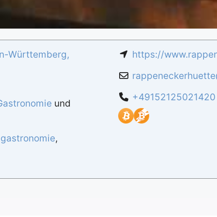
n-Württemberg
,
https://www.rappen
rappeneckerhuette
+49152125021420
Gastronomie
und
,
gastronomie
,