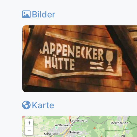
Bilder
Karte
+
−