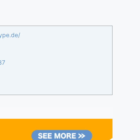
ype.de/
87