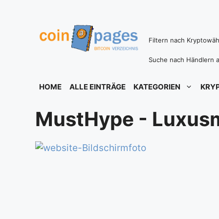
Zum
Inhalt
springen
Filtern nach Kryptowä
Suche nach Händlern a
HOME
ALLE EINTRÄGE
KATEGORIEN
KRY
MustHype - Luxusm