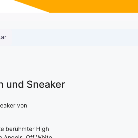
ar
n und Sneaker
neaker von
ke berühmter High
 Angels, Off White,