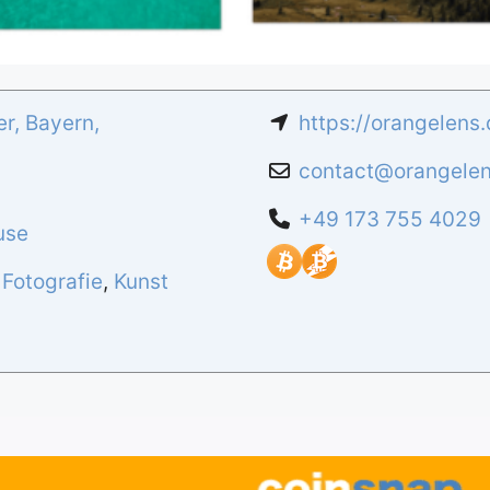
er
,
Bayern
,
https://orangelens
contact
@
orangele
+49 173 755 4029
use
,
Fotografie
,
Kunst