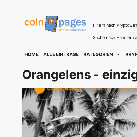
Zum
Inhalt
springen
Filtern nach Kryptowä
Suche nach Händlern a
HOME
ALLE EINTRÄGE
KATEGORIEN
KRY
Orangelens - einzig