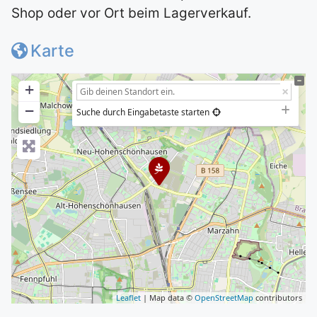
Shop oder vor Ort beim Lagerverkauf.
Karte
+
−
Suche durch Eingabetaste starten
Leaflet
| Map data ©
OpenStreetMap
contributors