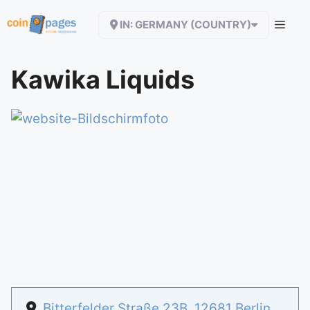
Zum
IN: GERMANY (COUNTRY)
Inhalt
springen
Kawika Liquids
Bitterfelder Straße 23B, 12681 Berlin
,