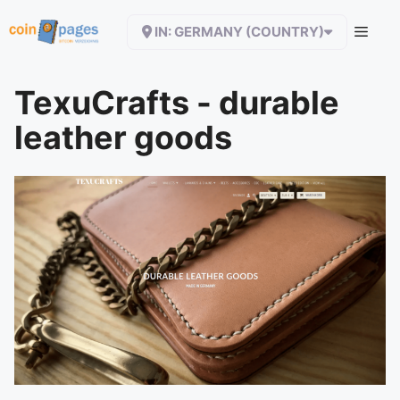
Zum
IN: GERMANY (COUNTRY)
Inhalt
springen
TexuCrafts - durable
leather goods