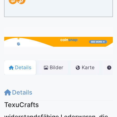
Details
Bilder
Karte
Ö
Details
TexuCrafts
widerstandsfähige Lederwaren, die