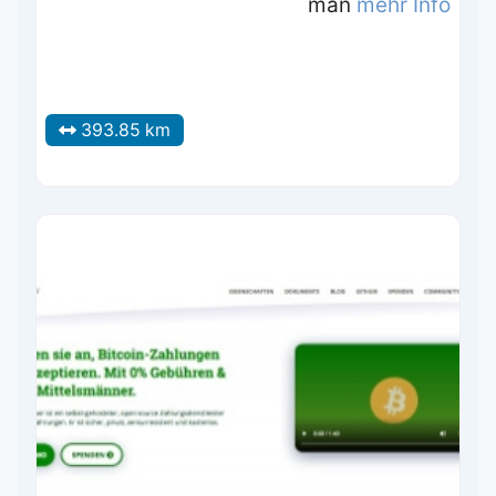
man
mehr Info
393.85 km