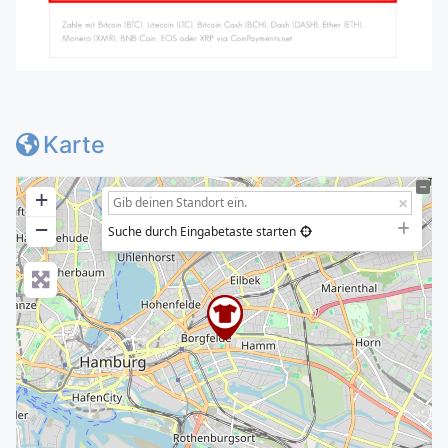
Karte
+
−
Suche durch Eingabetaste starten