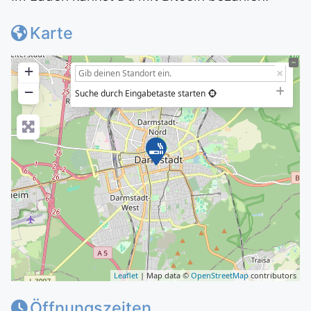
Karte
+
−
Suche durch Eingabetaste starten
Leaflet
| Map data ©
OpenStreetMap
contributors
Öffnungszeiten