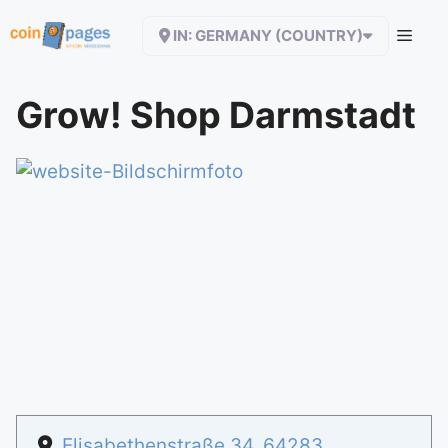
Zum
IN: GERMANY (COUNTRY)
Inhalt
springen
Grow! Shop Darmstadt
Elisabethenstraße 34
,
64283
,