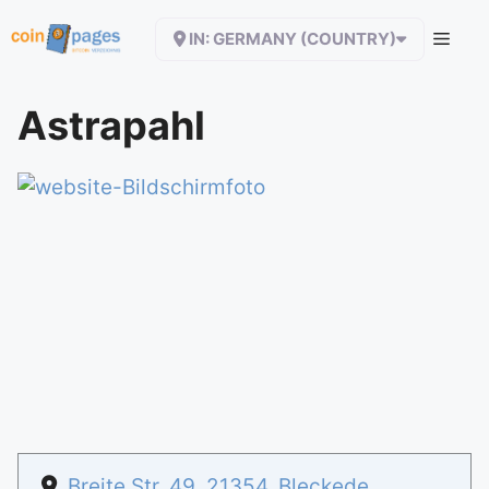
Zum
IN: GERMANY (COUNTRY)
Inhalt
springen
Astrapahl
Breite Str. 49
,
21354
,
Bleckede
,