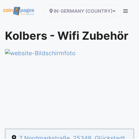
Zum
IN: GERMANY (COUNTRY)
Inhalt
springen
Kolbers - Wifi Zubehör
7 Nordmarkstraße
,
25348
,
Glückstadt
,