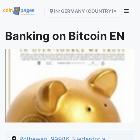
Zum
IN: GERMANY (COUNTRY)
Inhalt
springen
Banking on Bitcoin EN
Rotheweg
,
99986
,
Niederdorla
,