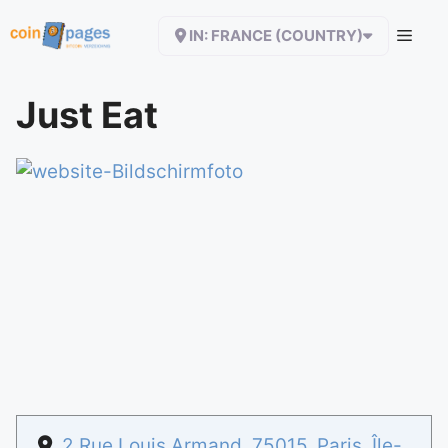
Zum
IN: FRANCE (COUNTRY)
Inhalt
springen
Just Eat
2 Rue Louis Armand
,
75015
,
Paris
,
Île-