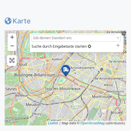
Karte
+
−
Suche durch Eingabetaste starten
Leaflet
| Map data ©
OpenStreetMap
contributors