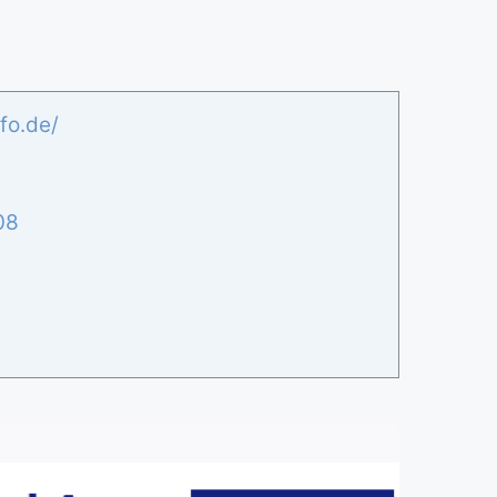
fo.de/
08