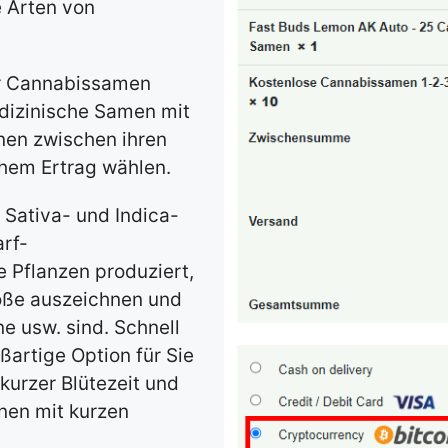
e Arten von
er Cannabissamen
edizinische Samen mit
nen zwischen ihren
hem Ertrag wählen.
 Sativa- und Indica-
rf-
 Pflanzen produziert,
röße auszeichnen und
ne usw. sind. Schnell
ßartige Option für Sie
kurzer Blütezeit und
onen mit kurzen