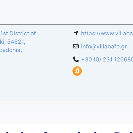
st District of
https://www.villaba
ki
,
54621
,
info
@
villabafo.gr
cedonia
,
+30 (0) 231 12668