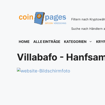
Zum
Inhalt
springen
Filtern nach Kryptowä
Suche nach Händlern a
HOME
ALLE EINTRÄGE
KATEGORIEN
KRY
Villabafo - Hanfsa