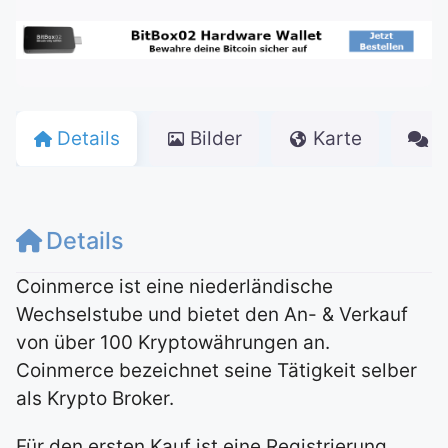
Details
Bilder
Karte
K
Details
Coinmerce ist eine niederländische
Wechselstube und bietet den An- & Verkauf
von über 100 Kryptowährungen an.
Coinmerce bezeichnet seine Tätigkeit selber
als Krypto Broker.
Für den ersten Kauf ist eine Registrierung