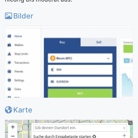
Bilder
Karte
+
−
Suche durch Eingabetaste starten