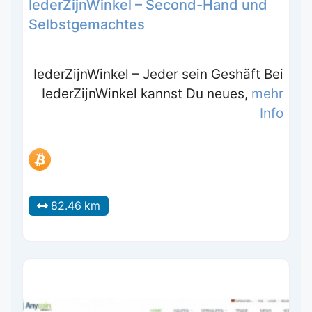
IederZijnWinkel – Second-Hand und
Selbstgemachtes
IederZijnWinkel – Jeder sein Geshäft Bei
IederZijnWinkel kannst Du neues,
mehr
Info
82.46 km