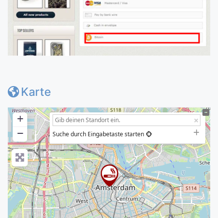
Karte
+
−
Suche durch Eingabetaste starten