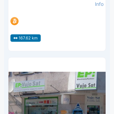
Info
167.62 km