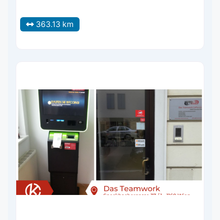
363.13 km