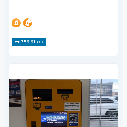
363.31 km