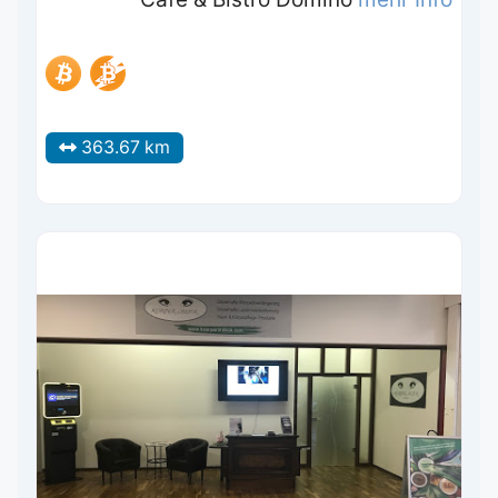
363.67 km