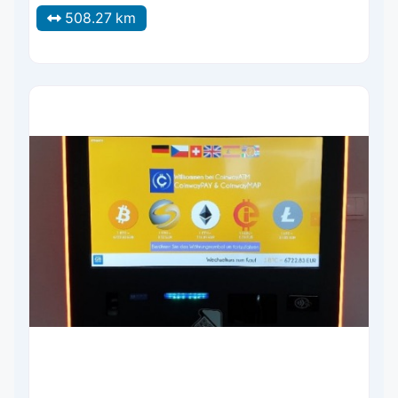
508.27 km