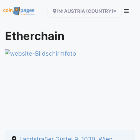
Zum
IN: AUSTRIA (COUNTRY)
Inhalt
springen
Etherchain
Landstraßer Gürtel 9
,
1030
,
Wien
,