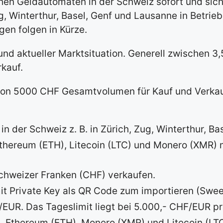
en Geldautomaten in der Schweiz sofort und siche
g, Winterthur, Basel, Genf und Lausanne in Betrie
en folgen in Kürze.
und aktueller Marktsituation. Generell zwischen 
kauf.
 von 5000 CHF Gesamtvolumen für Kauf und Verkau
in der Schweiz z. B. in Zürich, Zug, Winterthur, B
 Ethereum (ETH), Litecoin (LTC) und Monero (XMR)
Schweizer Franken (CHF) verkaufen.
t Private Key als QR Code zum importieren (Sweep
/EUR. Das Tageslimit liegt bei 5.000,- CHF/EUR p
, Ethereum (ETH), Monero (XMR) und Litecoin (LT