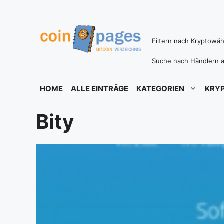
Zum
Inhalt
springen
Filtern nach Kryptowä
Suche nach Händlern a
HOME
ALLE EINTRÄGE
KATEGORIEN
KRY
Bity