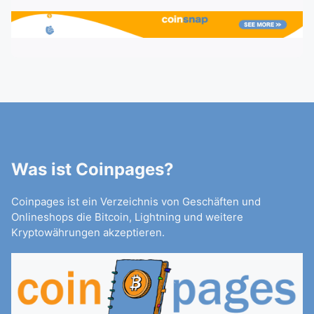
Was ist Coinpages?
Coinpages ist ein Verzeichnis von Geschäften und
Onlineshops die Bitcoin, Lightning und weitere
Kryptowährungen akzeptieren.