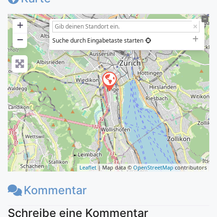
+
−
Suche durch Eingabetaste starten
Leaflet
| Map data ©
OpenStreetMap
contributors
Kommentar