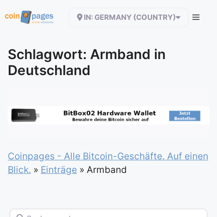
Zum
IN: GERMANY (COUNTRY)
Inhalt
springen
Schlagwort: Armband in
Deutschland
Coinpages - Alle Bitcoin-Geschäfte. Auf einen
Blick.
»
Einträge
»
Armband
Suchen nach