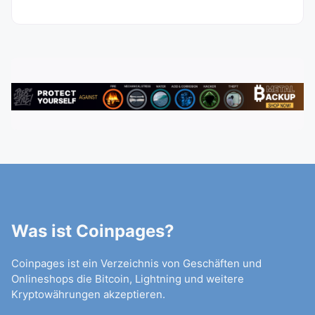
Was ist Coinpages?
Coinpages ist ein Verzeichnis von Geschäften und
Onlineshops die Bitcoin, Lightning und weitere
Kryptowährungen akzeptieren.