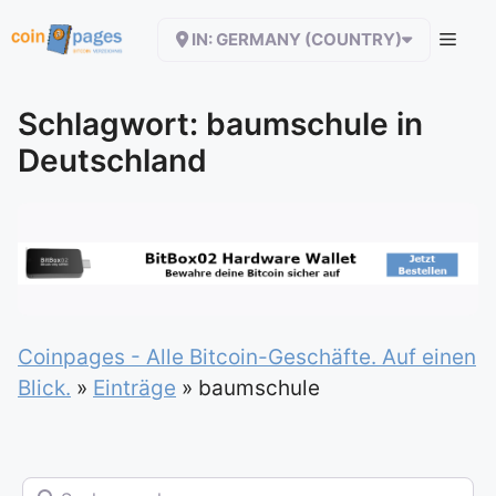
Zum
IN: GERMANY (COUNTRY)
Inhalt
springen
Schlagwort: baumschule in
Deutschland
Coinpages - Alle Bitcoin-Geschäfte. Auf einen
Blick.
»
Einträge
»
baumschule
Suchen nach