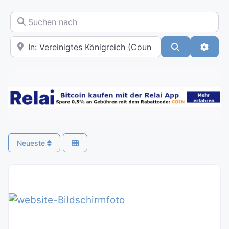
Suchen nach
In der Nähe
Suchen
Advan
Neueste