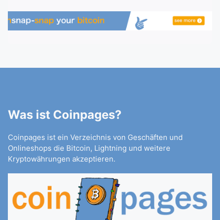
Was ist Coinpages?
Coinpages ist ein Verzeichnis von Geschäften und
Onlineshops die Bitcoin, Lightning und weitere
Kryptowährungen akzeptieren.