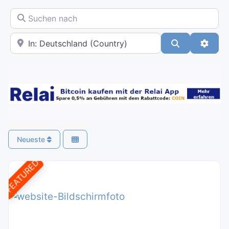
Suchen nach
In der Nähe
Suchen
Advan
Neueste
FEATURED