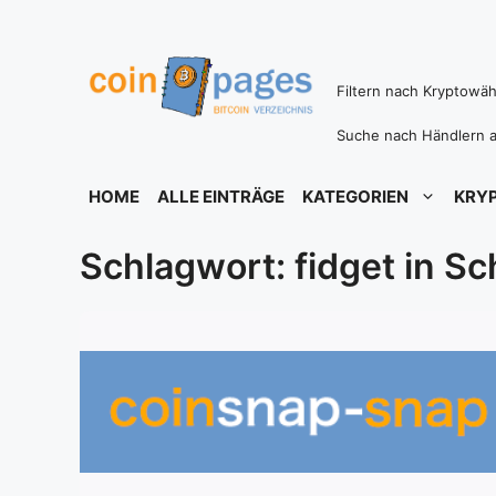
Zum
Inhalt
springen
Filtern nach Kryptowä
Suche nach Händlern a
HOME
ALLE EINTRÄGE
KATEGORIEN
KRY
Schlagwort: fidget in S