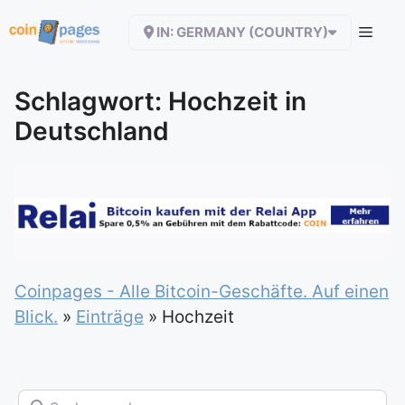
Zum
IN: GERMANY (COUNTRY)
Inhalt
springen
Schlagwort: Hochzeit in
Deutschland
Coinpages - Alle Bitcoin-Geschäfte. Auf einen
Blick.
»
Einträge
»
Hochzeit
Suchen nach