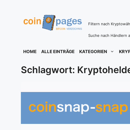
Zum
Inhalt
springen
Filtern nach Kryptowä
Suche nach Händlern a
HOME
ALLE EINTRÄGE
KATEGORIEN
KRY
Schlagwort: Kryptoheld