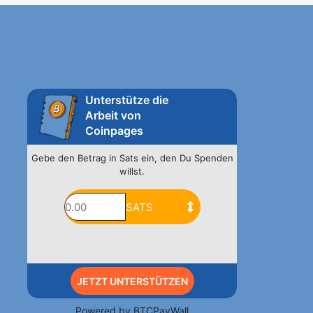
Unterstütze die
Arbeit von
Coinpages
Gebe den Betrag in Sats ein, den Du Spenden
willst.
JETZT UNTERSTÜTZEN
Powered by
BTCPayWall