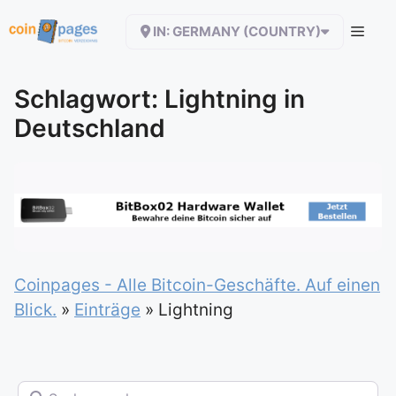
Zum
IN: GERMANY (COUNTRY)
Inhalt
springen
Schlagwort: Lightning in
Deutschland
Coinpages - Alle Bitcoin-Geschäfte. Auf einen
Blick.
»
Einträge
»
Lightning
Suchen nach