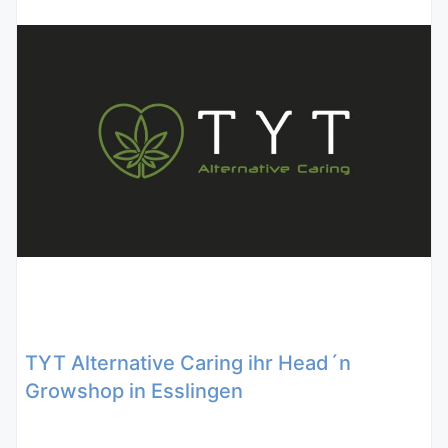
TYT Alternative Caring ihr Head´n
Growshop in Esslingen