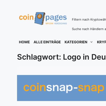
Zum
Inhalt
springen
Filtern nach Kryptowä
Suche nach Händlern a
HOME
ALLE EINTRÄGE
KATEGORIEN
KRY
Schlagwort: Logo in De