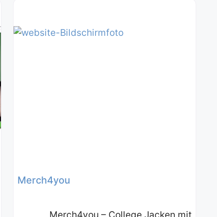
Merch4you
Merch4you – College Jacken mit