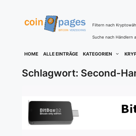
Zum
Inhalt
springen
Filtern nach Kryptowä
Suche nach Händlern a
HOME
ALLE EINTRÄGE
KATEGORIEN
KRY
Schlagwort: Second-Han