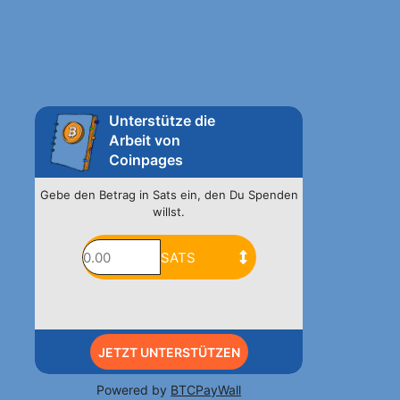
Unterstütze die
Arbeit von
Coinpages
Gebe den Betrag in Sats ein, den Du Spenden
willst.
JETZT UNTERSTÜTZEN
Powered by
BTCPayWall