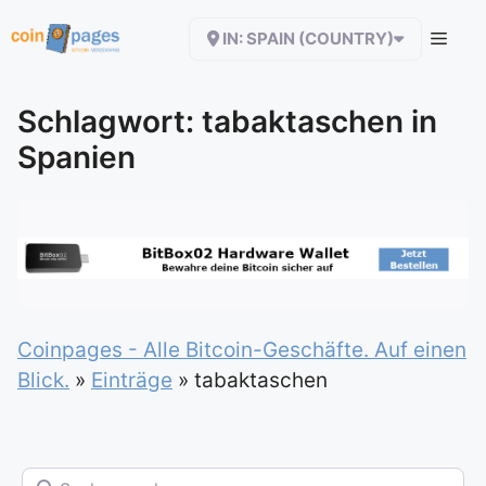
Zum
IN: SPAIN (COUNTRY)
Inhalt
springen
Schlagwort: tabaktaschen in
Spanien
Coinpages - Alle Bitcoin-Geschäfte. Auf einen
Blick.
»
Einträge
»
tabaktaschen
Suchen nach