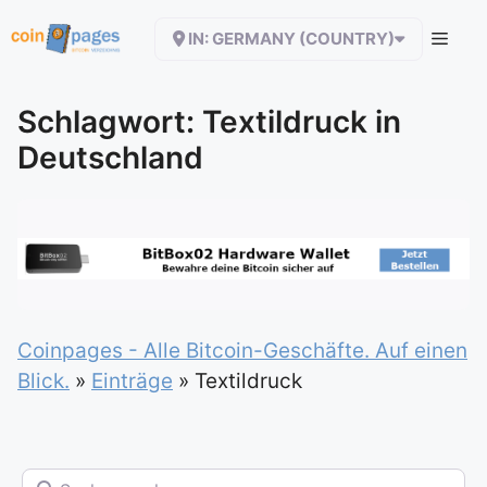
Zum
IN: GERMANY (COUNTRY)
Inhalt
springen
Schlagwort: Textildruck in
Deutschland
Coinpages - Alle Bitcoin-Geschäfte. Auf einen
Blick.
»
Einträge
»
Textildruck
Suchen nach