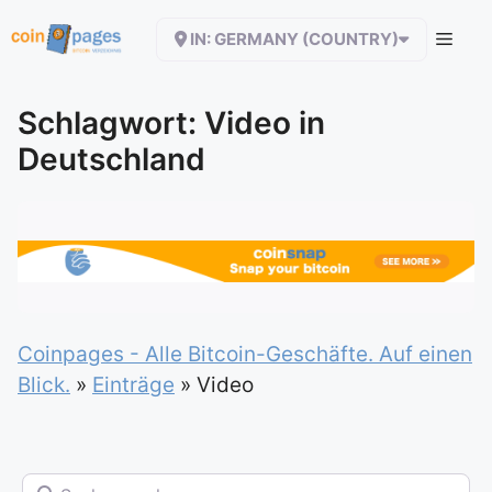
Zum
IN: GERMANY (COUNTRY)
Inhalt
springen
Schlagwort: Video in
Deutschland
Coinpages - Alle Bitcoin-Geschäfte. Auf einen
Blick.
»
Einträge
»
Video
Suchen nach