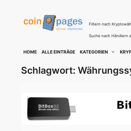
Zum
Inhalt
springen
Filtern nach Kryptowä
Suche nach Händlern a
HOME
ALLE EINTRÄGE
KATEGORIEN
KRY
Schlagwort: Währungss