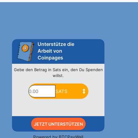
Unterstütze die
Arbeit von
Coinpages
Gebe den Betrag in Sats ein, den Du Spenden
willst.
JETZT UNTERSTÜTZEN
Powered by
BTCPayWall