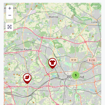
+
−
5