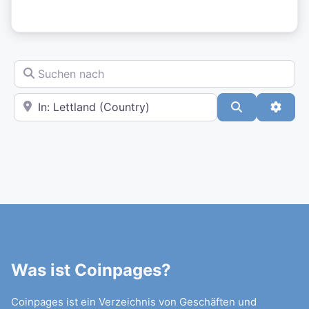
Suchen nach
In der Nähe
Suchen
Advan
Was ist Coinpages?
Coinpages ist ein Verzeichnis von Geschäften und