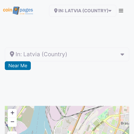
Zum
IN: LATVIA (COUNTRY)
Inhalt
springen
In: Latvia (Country)
Near Me
+
−