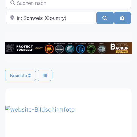
Suchen nach
In der Nähe
Suchen
Advan
Neueste